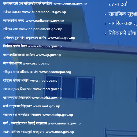
घटना दर्ता
प्रधानमन्त्री तथा मन्त्रिपरिषद्को कार्यालय
www.opmcm.gov.np
सर्वोच्च अदालत
www.supremecourt.gov.np
सामाजिक सुरक्ष
व्यवस्थापिका संसद
www.parliament.gov.np
नागरिक वडापत्
राष्ट्रिय सभा
www.na.parliament.gov.np
निवेदनको ढाँचा
अख्तियार दुरुपयोग अनुसन्धान आयोग
www.ciaa.gov.np
निर्वाचन आयोग नेपाल
www.election.gov.np
महान्यायाधिवक्ताको कार्यालय
www.ag.gov.np
लाेक सेवा आयाेग
www.psc.gov.np
राष्ट्रिय मानव अधिकार आयोग
www.nhrcnepal.org
राष्ट्रिय योजना आयोग
www.npc.gov.np
रक्षा मन्त्रालय,सिंहदरबार
www.mod.gov.np
गृह मन्त्रालय,सिंहदरबार
www.moha.gov.np
अर्थ मन्त्रालय,सिंहदरबार
www.mof.gov.np
स्वास्थ्य तथा जनसंख्या मन्त्रालय
www.mohp.gov.np
उर्जा , जलश्रोत तथा सिचाई मन्त्रालय
www.moewri.gov.np
उद्योग, वाणिज्य तथाआपुर्ती मन्त्रालय
www.moc.gov.np