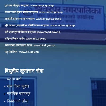
युवा तथा खेलकुद मन्त्रालय
www.moys.gov.np
सञ्चा र तथा सूचना प्रविधि मन्त्रालय
www.mocit.gov.np
खानेपानी तथा सरसफाई मन्त्रालय
www.mowss.gov.np
भूमि व्यवस्था ,सहकारीतथा गरिबी निवारण मन्त्रालय
www.molrm.gov.np
कृषि तथा पशुपन्छी विकास मन्त्रालय
www.moad.gov.np
राष्ट्रिय किसान आयोग
www.nfc.gov.np
व्याव सायिक किट विकास केन्द्र
www.cied.gov.np
पशु सेवा विभाग
www.dls.gov.np
विधुतीय शुसासन सेवा
घटना दर्ता
सामाजिक सुरक्षा
नागरिक वडापत्र
निवेदनको ढाँचा