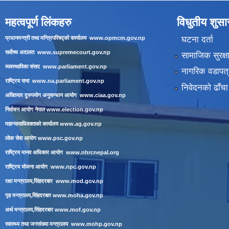
महत्वपूर्ण लिंकहरु
विधुतीय शुस
घटना दर्ता
प्रधानमन्त्री तथा मन्त्रिपरिषद्को कार्यालय
www.opmcm.gov.np
सर्वोच्च अदालत
www.supremecourt.gov.np
सामाजिक सुरक्ष
व्यवस्थापिका संसद
www.parliament.gov.np
नागरिक वडापत्
राष्ट्रिय सभा
www.na.parliament.gov.np
निवेदनको ढाँचा
अख्तियार दुरुपयोग अनुसन्धान आयोग
www.ciaa.gov.np
निर्वाचन आयोग नेपाल
www.election.gov.np
महान्यायाधिवक्ताको कार्यालय
www.ag.gov.np
लाेक सेवा आयाेग
www.psc.gov.np
राष्ट्रिय मानव अधिकार आयोग
www.nhrcnepal.org
राष्ट्रिय योजना आयोग
www.npc.gov.np
रक्षा मन्त्रालय,सिंहदरबार
www.mod.gov.np
गृह मन्त्रालय,सिंहदरबार
www.moha.gov.np
अर्थ मन्त्रालय,सिंहदरबार
www.mof.gov.np
स्वास्थ्य तथा जनसंख्या मन्त्रालय
www.mohp.gov.np