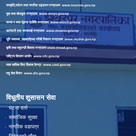
सस्कृंति,पर्यटन तथा नागरिक उड्डयन मन्त्रालय
www.tourism.gov.np
युवा तथा खेलकुद मन्त्रालय
www.moys.gov.np
सञ्चा र तथा सूचना प्रविधि मन्त्रालय
www.mocit.gov.np
खानेपानी तथा सरसफाई मन्त्रालय
www.mowss.gov.np
भूमि व्यवस्था ,सहकारीतथा गरिबी निवारण मन्त्रालय
www.molrm.gov.np
कृषि तथा पशुपन्छी विकास मन्त्रालय
www.moad.gov.np
राष्ट्रिय किसान आयोग
www.nfc.gov.np
व्याव सायिक किट विकास केन्द्र
www.cied.gov.np
पशु सेवा विभाग
www.dls.gov.np
विधुतीय शुसासन सेवा
घटना दर्ता
सामाजिक सुरक्षा
नागरिक वडापत्र