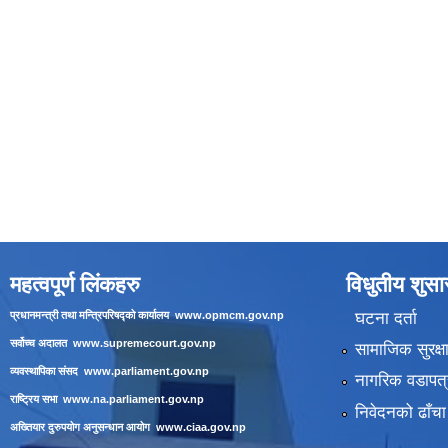
महत्वपूर्ण लिंकहरु
विधुतीय शुस
घटना दर्ता
प्रधानमन्त्री तथा मन्त्रिपरिषद्को कार्यालय
www.opmcm.gov.np
सर्वोच्च अदालत
www.supremecourt.gov.np
सामाजिक सुरक्ष
व्यवस्थापिका संसद
www.parliament.gov.np
नागरिक वडापत्
राष्ट्रिय सभा
www.na.parliament.gov.np
निवेदनको ढाँचा
अख्तियार दुरुपयोग अनुसन्धान आयोग
www.ciaa.gov.np