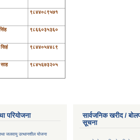
९८४४०८९५७१
सिंह
९८६६०३५३६०
 सिहं
९८४४०५४४८९
 साह
९८४५६७३२०५
था परियोजना
सार्वजनिक खरीद / बोलप
सूचना
 तथा जलवायु उत्थानशील योजना