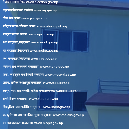
निर्वाचन आयोग नेपाल
www.election.gov.np
महान्यायाधिवक्ताको कार्यालय
www.ag.gov.np
लाेक सेवा आयाेग
www.psc.gov.np
राष्ट्रिय मानव अधिकार आयोग
www.nhrcnepal.org
राष्ट्रिय योजना आयोग
www.npc.gov.np
रक्षा मन्त्रालय,सिंहदरबार
www.mod.gov.np
गृह मन्त्रालय,सिंहदरबार
www.moha.gov.np
अर्थ मन्त्रालय,सिंहदरबार
www.mof.gov.np
स्वास्थ्य तथा जनसंख्या मन्त्रालय
www.mohp.gov.np
उर्जा , जलश्रोत तथा सिचाई मन्त्रालय
www.moewri.gov.np
उद्योग, वाणिज्य तथाआपुर्ती मन्त्रालय
www.moc.gov.np
कानून, न्याय तथा संसदीय मामिला मन्त्रालय
www.moljpa.gov.np
शहरी विकास मन्त्रालय
www.moud.gov.np
शिक्षा,विज्ञान तथा प्रविधि मन्त्रालय
www.most.gov.np
श्रम,रोजगार तथा सामाजिक सुरक्षा मन्त्रालय
www.moless.gov.np
वन तथा वातावरण मन्त्रालय
www.mopit.gov.np