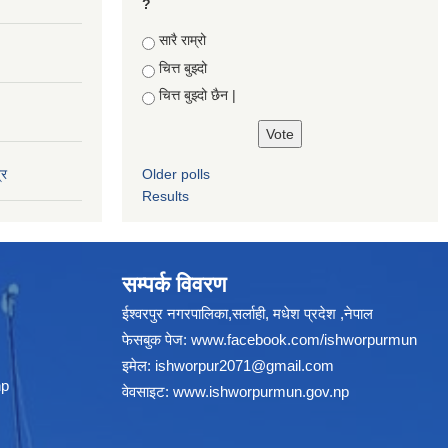
?
Choices
सारै राम्रो
चित्त बुझ्दो
चित्त बुझ्दो छैन |
्र
Older polls
Results
सम्पर्क विवरण
ईश्वरपुर नगरपालिका,सर्लाही, मधेश प्रदेश ,नेपाल
फेसबुक पेज:
www.facebook.com/ishworpurmun
इमेल:
ishworpur2071@gmail.com
np
वेवसाइट:
www.ishworpurmun.gov.np