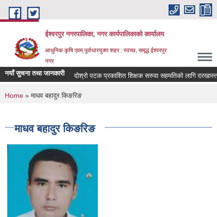
Skip to main content
ईश्वरपुर नगरपालिका, नगर कार्यपालिकाको कार्यालय
आधुनिक कृषि एवम् पूर्वाधारयुक्त शहर : स्वच्छ, समृद्ध ईश्वरपुर
नगर
नयाँ सुचना तथा जानकारी
दोश्रो पटक प्रकाशित शिक्षक सरुवा सहमतिको लागि दरखास्त दिने 
You are here
Home
» माधव बहादुर किङरिङ
माधव बहादुर किङरिङ