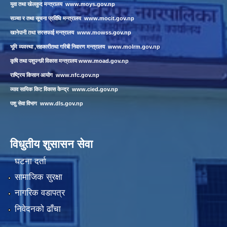
युवा तथा खेलकुद मन्त्रालय
www.moys.gov.np
सञ्चा र तथा सूचना प्रविधि मन्त्रालय
www.mocit.gov.np
खानेपानी तथा सरसफाई मन्त्रालय
www.mowss.gov.np
भूमि व्यवस्था ,सहकारीतथा गरिबी निवारण मन्त्रालय
www.molrm.gov.np
कृषि तथा पशुपन्छी विकास मन्त्रालय
www.moad.gov.np
राष्ट्रिय किसान आयोग
www.nfc.gov.np
व्याव सायिक किट विकास केन्द्र
www.cied.gov.np
पशु सेवा विभाग
www.dls.gov.np
विधुतीय शुसासन सेवा
घटना दर्ता
सामाजिक सुरक्षा
नागरिक वडापत्र
निवेदनको ढाँचा