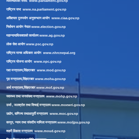
व्यवस्थापिका संसद
www.parliament.gov.np
राष्ट्रिय सभा
www.na.parliament.gov.np
अख्तियार दुरुपयोग अनुसन्धान आयोग
www.ciaa.gov.np
निर्वाचन आयोग नेपाल
www.election.gov.np
महान्यायाधिवक्ताको कार्यालय
www.ag.gov.np
लाेक सेवा आयाेग
www.psc.gov.np
राष्ट्रिय मानव अधिकार आयोग
www.nhrcnepal.org
राष्ट्रिय योजना आयोग
www.npc.gov.np
रक्षा मन्त्रालय,सिंहदरबार
www.mod.gov.np
गृह मन्त्रालय,सिंहदरबार
www.moha.gov.np
अर्थ मन्त्रालय,सिंहदरबार
www.mof.gov.np
स्वास्थ्य तथा जनसंख्या मन्त्रालय
www.mohp.gov.np
उर्जा , जलश्रोत तथा सिचाई मन्त्रालय
www.moewri.gov.np
उद्योग, वाणिज्य तथाआपुर्ती मन्त्रालय
www.moc.gov.np
कानून, न्याय तथा संसदीय मामिला मन्त्रालय
www.moljpa.gov.np
शहरी विकास मन्त्रालय
www.moud.gov.np