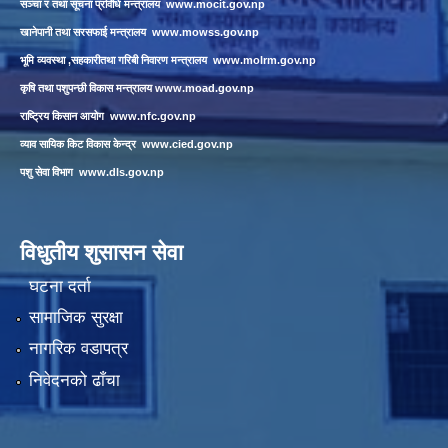
सञ्चा र तथा सूचना प्रविधि मन्त्रालय
www.mocit.gov.np
खानेपानी तथा सरसफाई मन्त्रालय
www.mowss.gov.np
भूमि व्यवस्था ,सहकारीतथा गरिबी निवारण मन्त्रालय
www.molrm.gov.np
कृषि तथा पशुपन्छी विकास मन्त्रालय
www.moad.gov.np
राष्ट्रिय किसान आयोग
www.nfc.gov.np
व्याव सायिक किट विकास केन्द्र
www.cied.gov.np
पशु सेवा विभाग
www.dls.gov.np
विधुतीय शुसासन सेवा
घटना दर्ता
सामाजिक सुरक्षा
नागरिक वडापत्र
निवेदनको ढाँचा