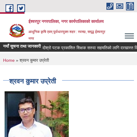
Skip to main content
ईश्वरपुर नगरपालिका, नगर कार्यपालिकाको कार्यालय
आधुनिक कृषि एवम् पूर्वाधारयुक्त शहर : स्वच्छ, समृद्ध ईश्वरपुर
नगर
नयाँ सुचना तथा जानकारी
दोश्रो पटक प्रकाशित शिक्षक सरुवा सहमतिको लागि दरखास्त दिने सम
You are here
Home
» श्रवन कुमार उप्रेती
श्रवन कुमार उप्रेती