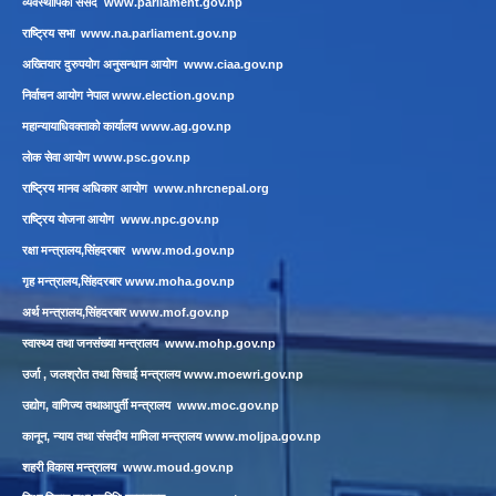
व्यवस्थापिका संसद
www.parliament.gov.np
राष्ट्रिय सभा
www.na.parliament.gov.np
अख्तियार दुरुपयोग अनुसन्धान आयोग
www.ciaa.gov.np
निर्वाचन आयोग नेपाल
www.election.gov.np
महान्यायाधिवक्ताको कार्यालय
www.ag.gov.np
लाेक सेवा आयाेग
www.psc.gov.np
राष्ट्रिय मानव अधिकार आयोग
www.nhrcnepal.org
राष्ट्रिय योजना आयोग
www.npc.gov.np
रक्षा मन्त्रालय,सिंहदरबार
www.mod.gov.np
गृह मन्त्रालय,सिंहदरबार
www.moha.gov.np
अर्थ मन्त्रालय,सिंहदरबार
www.mof.gov.np
स्वास्थ्य तथा जनसंख्या मन्त्रालय
www.mohp.gov.np
उर्जा , जलश्रोत तथा सिचाई मन्त्रालय
www.moewri.gov.np
उद्योग, वाणिज्य तथाआपुर्ती मन्त्रालय
www.moc.gov.np
कानून, न्याय तथा संसदीय मामिला मन्त्रालय
www.moljpa.gov.np
शहरी विकास मन्त्रालय
www.moud.gov.np